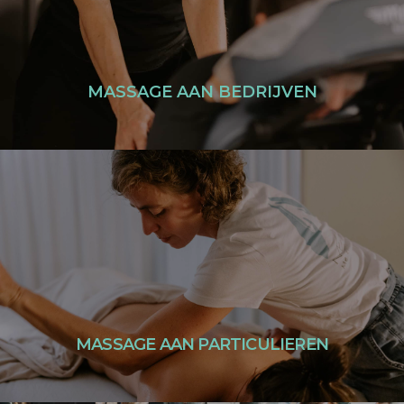
- Vermindering van
werk/ziekteverzuim
LEES MEER
MASSAGE AAN BEDRIJVEN
- Tijd maken voor uzelf
- Naar uzelf luisteren
LEES MEER
MASSAGE AAN PARTICULIEREN