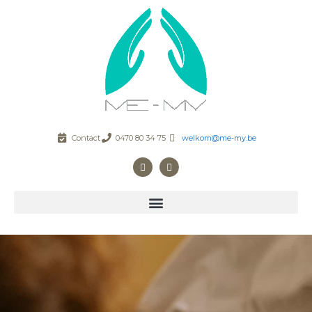
Contact
0470 80 34 75
welkom@me-my.be