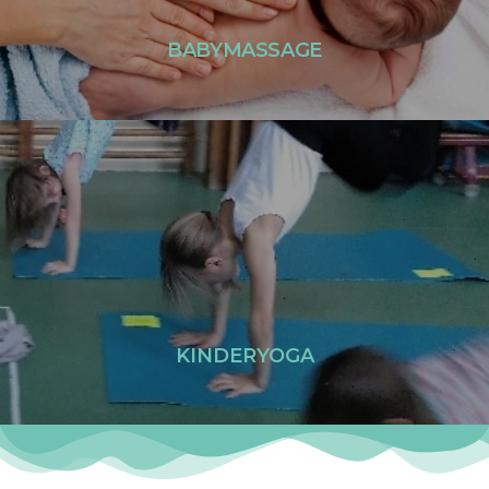
LEES MEER
BABYMASSAGE
Voor kinderen van 2,5 jaar tot 12 jaar
- Naschoolse lessen
- Workshops
- Kinderyoga feestjes
LEES MEER
KINDERYOGA