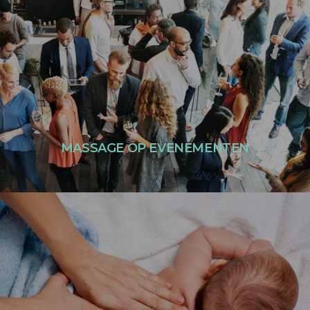
Een verrassende, onvergetelijke en waardevolle ervaring voor uw
werknemers, klanten, familie en vrienden
LEES MEER
MASSAGE OP EVENEMENTEN
Voor baby’s vanaf 1 maand
- Kalmerend en rustgevend
- Bevordert de spijsvertering