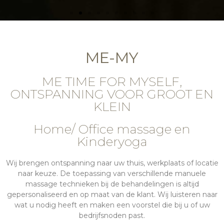
MASSAGE AAN
PARTICULIEREN
ME-MY
ME TIME FOR MYSELF,
Gepersonaliseerde behandelingen op
maat van jouw noden
ONTSPANNING VOOR GROOT EN
KLEIN
LEES MEER
Home/ Office massage en
Kinderyoga
Wij brengen ontspanning naar uw thuis, werkplaats of locatie
naar keuze. De toepassing van verschillende manuele
massage technieken bij de behandelingen is altijd
gepersonaliseerd en op maat van de klant. Wij luisteren naar
wat u nodig heeft en maken een voorstel die bij u of uw
bedrijfsnoden past.